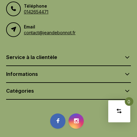
Téléphone
0142654471
Email
contact@jeandebonnot.fr
Service à la clientèle
Informations
Catégories
0
Compare
Commenc
les
produits
Il n'y
a
Supprimer
la
aucun
tous les