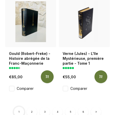
Gould (Robert-Freke) -
Verne (Jules) - L'Ile
Histoire abrégée de la
Mystérieuse, première
Franc-Maçonnerie
partie - Tome 1
€85,00
€55,00
Comparer
Comparer
1
2
3
4
5
8