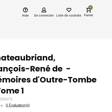
0
Panier
Aide
Se connecter
Liste de souhaits
ateaubriand,
ançois-René de -
moires d'Outre-Tombe
Tome 1
1000073
0 Évaluation(s)