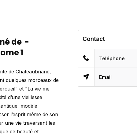
Contact
né de -
Tome 1
Téléphone
mte de Chateaubriand,
Email
vant quelques morceaux de
rcueil" et "La vie me
té d’une vieillesse
mantique, modèle
esser l’esprit même de son
ur une vie traversant les
ique de beauté et