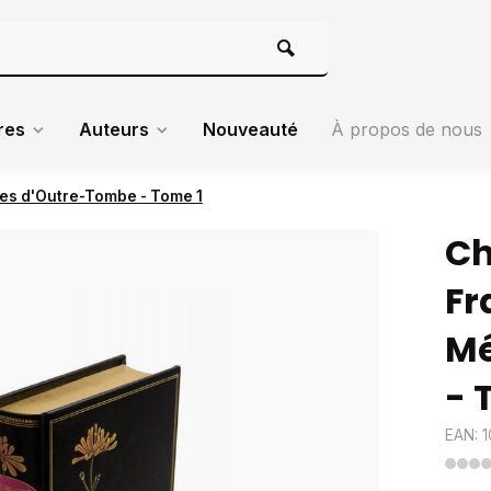
res
Auteurs
Nouveauté
À propos de nous
es d'Outre-Tombe - Tome 1
Ch
Fr
Mé
- 
EAN: 