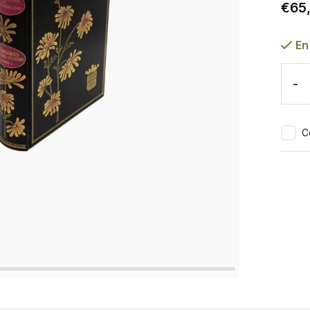
€65
En
-
C