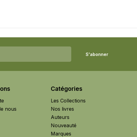
S'abonner
ions
Catégories
te
Les Collections
de nous
Nos livres
Auteurs
Nouveauté
Marques